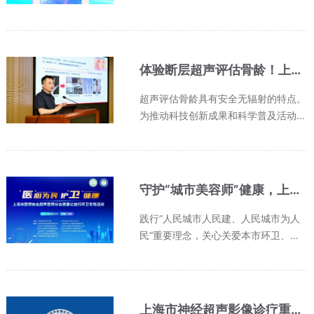
工程师分会年会暨2025临床工程与超
声医学协同创新大会】上海隆重举办。
作为长三角地区超声医学与临床工程领
域的年度盛会，本次大会汇聚数百名
体验断层超声评估骨龄！上海六院邀青少年“解锁”中国超声诊断发源地新貌
超...
超声评估骨龄具有安全无辐射的特点。
为推动科技创新成果和科学普及活动惠
及于民的号召，近日，上海市第六人民
医院举办六院文化之旅——上海超声医
学研究所、上海市神经超声影像诊疗重
点实验室（筹）、超声医学科开放日...
守护“城市美容师”健康，上海市医师协会超声医师分会为环卫工作者健康公益行 ——为“城市美容师”们筑起健康防护墙
践行“人民城市人民建、人民城市为人
民”重要理念，关心关爱本市环卫、绿
化一线职工、劳模代表，6月14日上
午，上海市医师协会超声医师分会联合
上海超声医学研究所开展“医心为民、
护卫健康”健康公益行。此次活动聚焦
上海市神经超声影像诊疗重点实验室公众号上线了！