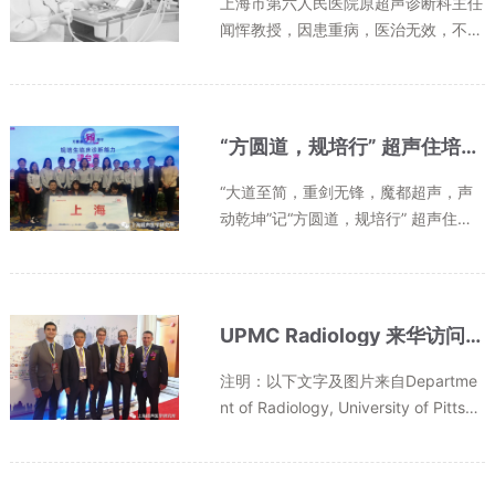
上海市第六人民医院原超声诊断科主任
闻恽教授，因患重病，医治无效，不幸
于2018年12月7日早晨6时于美国纽约
长岛Excel at Woodbury逝世，享年83
岁。闻恽教授是上海市第六人民医院超
声诊断科教授，超声医学科顾问，主...
“方圆道，规培行” 超声住培骨干师资培训杭州站上海代表队
“大道至简，重剑无锋，魔都超声，声
动乾坤”记“方圆道，规培行” 超声住培
骨干师资培训杭州站上海代表队为积极
推动全国住院医师规范化培训超声医学
专业骨干师资培训的建设和发展，201
8 年 11 月 30 日-12 月 1 日，由...
UPMC Radiology 来华访问上海市第六人民医院及上海超声医学研究所
注明：以下文字及图片来自Departme
nt of Radiology, University of Pittsbu
rgh官网，本文仅为转载，点击阅读原
文可获取原文At the end of Septemb
er Dr. Jules Sumkin (Chairman), Dr. A