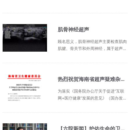
长，已成为中国居民健康体检中肝脏酶
学指标异常的最常见原因。肝脏是人体
的营养中转站，食物被消化道消化吸收
后顺着血管到达肝脏，经过肝细胞...
肌骨神经超声
顾名思义，肌骨神经超声主要检查肌肉
肌腱、骨关节和外周神经，属于超声在
临床诊断中的新应用，检查的疾病包括
关节炎、腱鞘炎、肌肉肌腱损伤、外周
神经损伤、痛风等。现代社会工作节奏
的加快、人口老龄化的加剧和生活...
热烈祝贺海南省超声疑难杂症会诊中心及海南省超声医学培训中心成立
为落实《国务院办公厅关于促进“互联
网+医疗健康”发展的意见》（国办发
〔2018〕26 号）精神，优化资源配
置，创新服务模式，提升医疗卫生现代
化管理水平，提高服务效率，降低服务
成本，满足人民群众日益增长的医疗卫
【六院新闻】护佑生命的卫士 我院超声医学科主任胡兵荣获2020年“上海好医生”称号