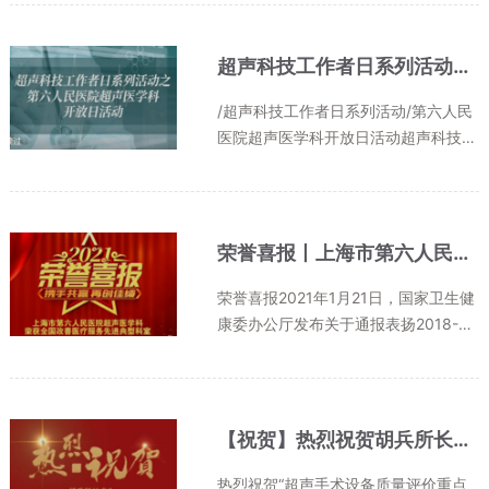
又是什么呢？”在超声实验室里，来自
田林街道的小朋友们正在操作掌上超声
设备，一个个化身“小超人”，为他...
超声科技工作者日系列活动之第六人民医院超声医学科开放日活动招募啦!!!
/超声科技工作者日系列活动/第六人民
医院超声医学科开放日活动超声科技工
作者日系列活动之第六人民医院超声医
学科开放日活动招募啦!!!5月23日下午
在第六人民医院超声医学科等你们到
来!欢迎大家踊跃报名!!!01 主会场...
荣誉喜报丨上海市第六人民医院超声医学科荣获全国“互联网+”改善医疗服务先进典型科室！
荣誉喜报2021年1月21日，国家卫生健
康委办公厅发布关于通报表扬2018-20
20年改善医疗服务先进典型的通知，
从改善医疗服务的5项工作制度和10项
创新举措等15个方面，对北京大学第三
医院等484家医院，北京同仁医院门诊
【祝贺】热烈祝贺胡兵所长当选“超声手术设备质量评价重点实验室”学委会主任
部...
热烈祝贺“超声手术设备质量评价重点