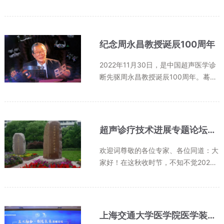
纪念周永昌教授诞辰100周年
2022年11月30日，是中国超声医学诊
断先驱周永昌教授诞辰100周年。蓦然
回首，周永昌教授的音容笑貌依然清晰
如昨，他那削瘦的面庞、专注的眼神、
柔和的话语，仿佛仍旧坚守在病患床
旁，仍旧伫立于三尺讲台。周永昌（19
超声诊疗技术进展专题论坛暨上海市超声专业住院医师规培师资培训班 即将开启 诚邀您的参与！
2...
欢迎词尊敬的各位专家、各位同道：大
家好！在这秋收时节，不知不觉2022
年已临近年末。由上海交通大学医学院
附属第六人民医院举办、上海超声医学
研究所协办的超声诊疗技术进展专题论
坛--现代超声诊疗技术进展及基础学...
上海交通大学医学院医学装备与技术研究院揭牌成立 上海超声医学研究所副所长郑元义教授担任研究院副院长