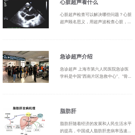
心脏超声看什么
心脏超声检查可以解决哪些问题？心脏
超声顾名思义，用超声波检查心脏，是
一种无创、无放射性、最常采用的心脏
检查的影像手段，主要从心脏的形态、
结构、功能、血流动力学等方面评价心
脏。所谓心脏形态结构评价，即采...
急诊超声介绍
急诊超声 上海市第六人民医院急诊医
学科是中国“西南片区急救中心”、“骨科
急救创伤中心”及“国家临床重点专科”，
上海市第六人民医院急诊超声科紧紧跟
随其步伐稳健发展。目前市六医院急诊
下设“急症超声”“急诊彩超”...
脂肪肝
脂肪肝随着经济的发展和人民生活水平
的提高，中国成人脂肪肝患病率迅速增