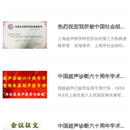
估委员会审定、上海社会组织网公示等
历时6个月的严格评估程序后，最终在
评估中获得上海市社会组织评估4A级
（AAAA）等级。截止目前上海市级
热烈祝贺我所被中国社会组织评估为4A级单位
以...
上海超声医学研究所在经第三方机构资
格审查、实地考评、上海市社会组织评
估委员会审定、上海社会组织网公示等
历时6个月的评估程序后，最终在评估
中获得上海市社会组织评估4A级单位
的称号。获得4A评估等级的社会组织...
中国超声诊断六十周年学术大会暨周永昌超声医学讲坛 “周永昌超声教育功勋奖”征选及会议征文 第二轮通知
我国超声已较早应用于理疗等，1959
年9月上海市第六人民医院率先将军工
声纳技术应用于人体检测，揭开了中国
超声诊断的历史序幕。经全国几代超声
人的不懈努力，已建成颇具中国国情特
色的三级学科，并且也是医学影像学...
中国超声诊断六十周年学术大会 暨周永昌超声医学讲坛 会议征文第一轮通知