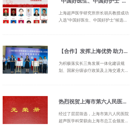
“中国好医生、中国好护士”评议中，请为上海超声医学研究所胡兵所长点赞
状...
上海超声医学研究所所长胡兵教授成功
入选“中国好医生、中国好护士”候选
人，请大家一起来参与点赞评议，为6
号胡兵教授打call吧！胡兵，主任医
师，二级教授，上海交通大学博士生导
师，国务院特殊津贴获得者，全国卫
【合作】发挥上海优势 助力县域超声医学发展——上海超声医学研究所/科技部数字诊疗重点专项-仙居县人民医院签约仪式举行
生...
为积极落实长三角发展一体化建设规
划、国家分级诊疗政策及上海交通大学
附属第六人民医院/上海超声医学研究
所-台州卫生健康委合作协议，衔接国
家科技部数字诊疗超声综合评价及培训
项目重点专项要求，并积极为县域水
热烈祝贺上海市第六人民医院超声医学科荣获2019年“上海市工人先锋号”称号
平...
经过了层层筛选，上海市第六人民医院
超声医学科荣获由上海市总工会颁发的
2019年“上海市工人先锋号”。此次评选