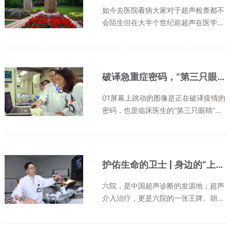
如今去医院看病大家对于超声检查都不
会陌生但在大半个世纪前超声在医学上
的应用方兴未艾探路者需有远见更要有
拓荒精神我国的医学超声诊断研究起始
于上海，起源于上海市第六人民医院。
自1958年进入临床应用以来，已逾...
破译急重症密码，“第三只眼睛”再升级！打造超声多学科急重症超声医学研究平台
01屏幕上跳动的图像是正在破译疫情的
密码，也是临床医生的“第三只眼睛”。
今年年初，一场突如其来的新型冠状病
毒感染的肺炎疫情阴影笼罩。对于新冠
肺炎的重症患者，超声检查发挥了很大
的作用。市六医院重症医学科携手...
护佑生命的卫士 | 身边的“上海好医生”——胡兵
六院，是中国超声诊断的发源地；超声
介入治疗，更是六院的一张王牌。胡兵
主任不仅继承了中国“超声之父”周永昌
老先生严谨、踏实、务实的“超声文