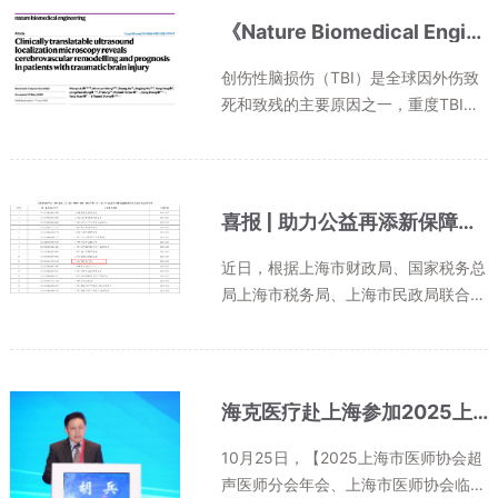
《Nature Biomedical Engineering》刊发上海交通大学医学院附属第六人民医院/上海超声医学研究所与上海科技大学联合研究成果：床旁超声定位显微镜实现脑微循环可视化，助力创伤性脑损伤精准评估与治疗
创伤性脑损伤（TBI）是全球因外伤致
死和致残的主要原因之一，重度TBI患
者死亡率更是高达30%。在重症TBI患
者中，颅内压（ICP）和脑灌注压（CP
P）监测仍是目前指导治疗的基石，但
这些宏观指标只能反映颅内压力的整体
喜报 | 助力公益再添新保障！上海超声医学研究所获公益性捐赠税前扣除资格
状...
近日，根据上海市财政局、国家税务总
局上海市税务局、上海市民政局联合发
布的《公告2025年第3号》文件，上海
超声医学研究所成功入选上海市2025
年度—2027年度（第二批）公益性社
会组织捐赠税前扣除资格名单，这一喜
海克医疗赴上海参加2025上海市医师协会超声与临床工程协同创新大会
讯...
10月25日，【2025上海市医师协会超
声医师分会年会、上海市医师协会临床