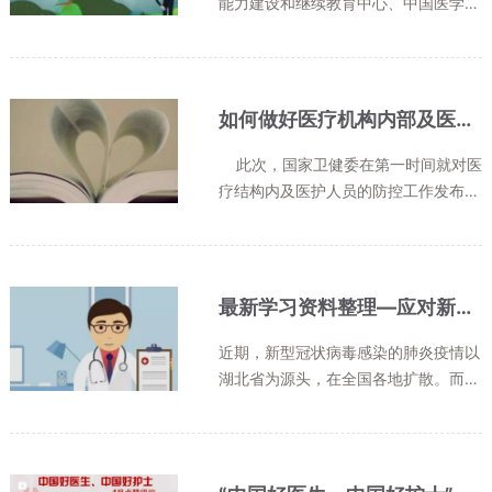
能力建设和继续教育中心、中国医学装
备协会超声装备技术分会主办，上海超
声医学研究所等5家单位承办的“NCP床
旁超声及远程超声战时应急会议”将在2
020年2月16日下午13点【明天】以...
如何做好医疗机构内部及医护人员防控工作？我们一起来学习
此次，国家卫健委在第一时间就对医
疗结构内及医护人员的防控工作发布了
指南。作为战斗在一线的战士们，医护
人员深知个人防护的完善是对自己也是
对病人的负责。让我们一起来学习：医
疗机构内新型...
最新学习资料整理—应对新型冠状病毒感染的肺炎疫情防控
近期，新型冠状病毒感染的肺炎疫情以
湖北省为源头，在全国各地扩散。而当
这场疫情来临的时候我们能做些什么
呢？唯有了解它，认识它，才能战胜
它，我们特搜集了以下最新资料供大家
学习一、《国家卫健委发布的新型冠