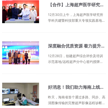
性的生活质量。如何安全、高效、精...
【合作】上海超声医学研究所签约上海德济医院 共同建设一流超声医学
12月30日上午，上海超声医学研究所
学科共建暨科技部重大专项实践基地落
户上海德济医院签约授牌仪式，在上海
德济医院学术报告厅隆重举行。同时，
医院与上海超声医学研究所签订了合作
协议。双方将基于开放、联合、共同...
深度融合优质资源 着力提升区域超声诊断水平
12月28日，创建超声综合评价及培训
示范基地/远程超声分中心签约授牌仪
式在嘉定区中心医院举行。仪式上，嘉
定区卫生健康委员会副主任褚文革、上
海超声医学研究所所长胡兵、嘉定区中
心医院院长黄旭元、医院党委书记张...
好消息！我们助力海南上线首个完整超声影像远程诊断系统
昨天，海南省首个通过多路、同步、高
清图像传输的完整超声影像远程诊断系