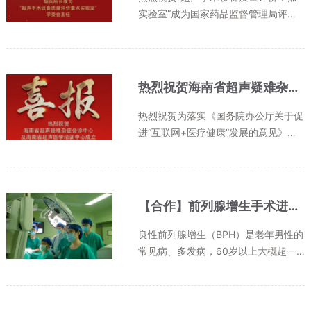
实验室”成为国家药品监督管理局评审
通过的第二批重点实验室，名单已在国
家药品监督管理局官网于2021年1月22
-28日公示。“超声手术设备质量评价重
点实验室”依托于江苏省医疗器械检
热烈祝贺海南省超声疑难杂症会诊中心及海南省超声医学培训中心成立
验...
热烈祝贺为落实《国务院办公厅关于促
进“互联网+医疗健康”发展的意见》
（国办发〔2018〕26 号）精神，优化
资源配置，创新服务模式，提升医疗卫
生现代化管理水平，提高服务效率，降
低服务成本，满足人民群众日益增长
【合作】前列腺增生手术进入“超微创”时代！
的...
良性前列腺增生（BPH）是老年男性的
常见病、多发病，60岁以上大概超一
半男性都存在这个问题，而且随着年龄
增加比例也在增高。由其导致的尿频、
尿急、尿失禁等症状严重影响着老年男