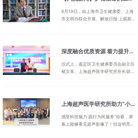
生...
8月19日，由上海市卫生健康委、上海
市文明办联合开展、解放日报·上观新
闻作为支持单位的20位“上海好医生”正
式揭晓，我院超声医学科主任胡兵荣获
2020年“上海好医生”称号。医生的作用
就是让老百姓恢复健康——这不仅是
深度融合优质资源 着力提升区域超声诊断水平
胡...
仪式上，嘉定区卫生健康委员会副主任
褚文革、上海超声医学研究所所长胡
兵、嘉定区中心医院院长黄旭元、医院
党委书记张燕华以及医院超声影像科主
任王迎春，共同为创建超声综合评价及
培训示范基地/远程超声分中心揭牌...
上海超声医学研究所助力“小超人”沉浸式体验影像世界
感受科技魅力 践行为民服务“你看，屏
幕上能够看见超声影像了！但这明亮的
一条线代表什么呢？这黑乎乎的一大片