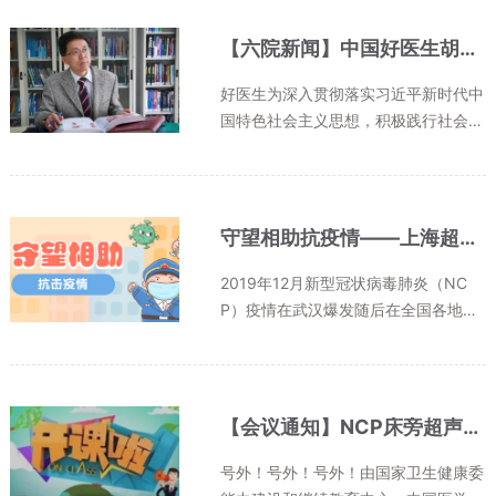
化”，而且不断创新发展，开拓出一系
列超声亚学科及新技术。今天，让我
【六院新闻】中国好医生胡兵～心灵手巧、手术精致、对病人好！
们...
好医生为深入贯彻落实习近平新时代中
国特色社会主义思想，积极践行社会主
义核心价值观，中央文明办、国家卫生
健康委员会联合主办，中国文明网、国
家卫生健康委员会宣传司承办“我推荐
我评议身边好人”之“中国好医生、...
守望相助抗疫情——上海超声医学研究所在行动！
2019年12月新型冠状病毒肺炎（NC
P）疫情在武汉爆发随后在全国各地相
继扩散各地各部门迅速针对疫情展开严
峻的斗争无数医护工作者踏上了防控新
冠疫情的最前线与此同时超声技术和设
备在此次疫情防控中也以其独有的优
【会议通知】NCP床旁超声及远程超声战时应急会议明天远程直播
势...
号外！号外！号外！由国家卫生健康委